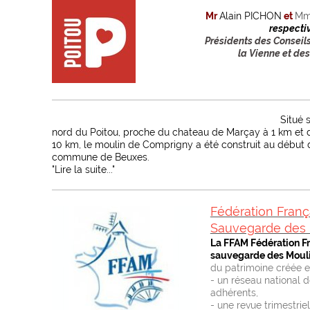
Mr
Alain PICHON
et
M
respecti
Présidents des Consei
la
Vienne et des
Situé 
nord du Poitou, proche du chateau de Marçay à 1 km et de
10 km, le moulin de Comprigny a été construit au début d
commune de Beuxes.
"Lire la suite..."
Fédération Franç
Sauvegarde des 
La FFAM Fédération Fr
sauvegarde des Moul
du patrimoine créée en
- un réseau national 
adhérents,
- une revue trimestrie