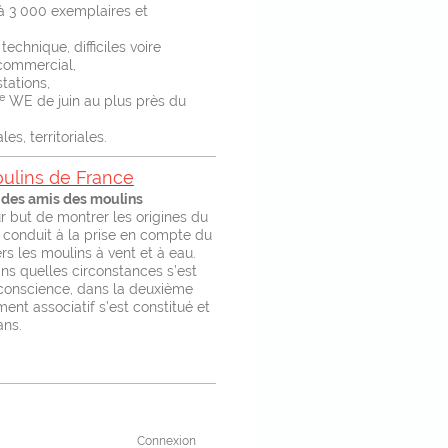
 à 3 000 exemplaires et
echnique, difficiles voire
 commercial,
tations,
e
WE de juin au plus près du
s, territoriales.
ulins de France
 des amis des moulins
 but de montrer les origines du
 conduit à la prise en compte du
ers les moulins à vent et à eau.
ans quelles circonstances s’est
conscience, dans la deuxième
nt associatif s’est constitué et
ans.
Connexion