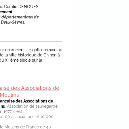
me
Coralie DENOUES
vement
ls départementaux de
 Deux-Sèvres.
sur un ancien site gallo-romain au
 la ville historique de Chinon à
u XII ème siècle sur la
aise des Associations de
Moulins
ançaise des Associations de
ins
, Association de sauvegarde
 1977, c’est :
de 100 associations et 10 000
lle Moulins de France de 40